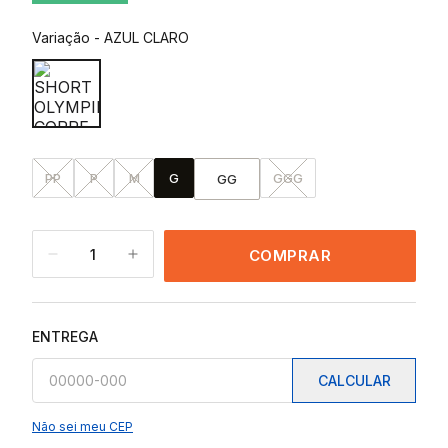
Variação
-
AZUL CLARO
PP
P
M
G
GGG
GG
1
COMPRAR
ENTREGA
CALCULAR
Não sei meu CEP