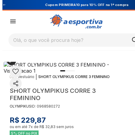
Cupom PRIMEIRA10 para 10% OFF na 1ª compra
Olá, o que você procura hoje?
|
|
Vestuário
SHORT OLYMPIKUS CORRE 3 FEMININO
SHORT OLYMPIKUS CORRE 3
FEMININO
OLYMPIKUS
ID:
0968580272
R$ 229,87
ou em até
7
x de
R$ 32,83
sem juros
5% OFF no PIX