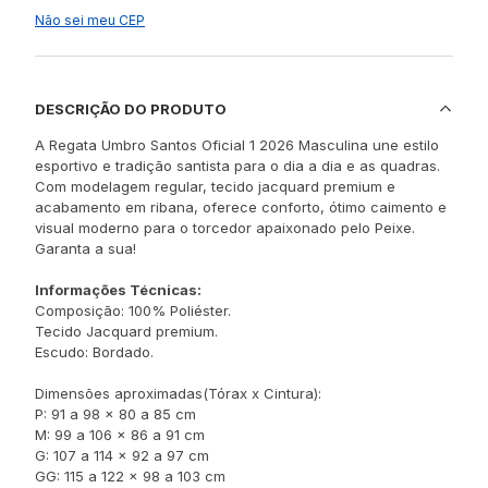
Não sei meu CEP
DESCRIÇÃO DO PRODUTO
A Regata Umbro Santos Oficial 1 2026 Masculina une estilo
esportivo e tradição santista para o dia a dia e as quadras.
Com modelagem regular, tecido jacquard premium e
acabamento em ribana, oferece conforto, ótimo caimento e
visual moderno para o torcedor apaixonado pelo Peixe.
Garanta a sua!
Informações Técnicas:
Composição: 100% Poliéster.
Tecido Jacquard premium.
Escudo: Bordado.
Dimensões aproximadas(Tórax x Cintura):
P: 91 a 98 x 80 a 85 cm
M: 99 a 106 x 86 a 91 cm
G: 107 a 114 x 92 a 97 cm
GG: 115 a 122 x 98 a 103 cm