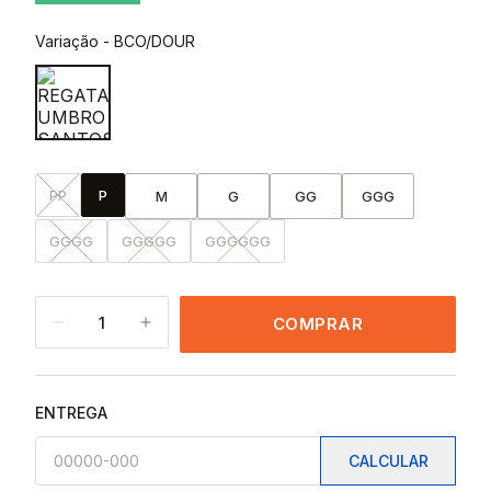
Variação
-
BCO/DOUR
PP
P
M
G
GG
GGG
GGGG
GGGGG
GGGGGG
1
COMPRAR
ENTREGA
CALCULAR