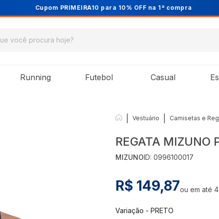
Cupom PRIMEIRA10 para 10% OFF na 1ª compra
Running
Futebol
Casual
Es
|
|
Vestuário
Camisetas e Reg
REGATA MIZUNO 
MIZUNO
ID:
0996100017
R$ 149,87
ou em até
4
Variação
-
PRETO