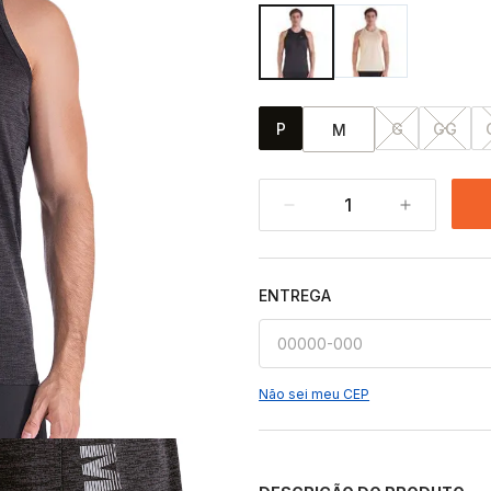
P
G
GG
M
1
ENTREGA
Não sei meu CEP