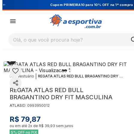
Cupom PRIMEIRA10 para 10% OFF na 1ª compra
Olá, o que você procura hoje?
|
|
Vestuário
REGATA ATLAS RED BULL BRAGANTINO DRY FIT MASCULINA
REGATA ATLAS RED BULL
BRAGANTINO DRY FIT MASCULINA
ATLAS
ID:
0993950012
R$ 79,87
ou em até
2
x de
R$ 39,93
sem juros
5% OFF no PIX