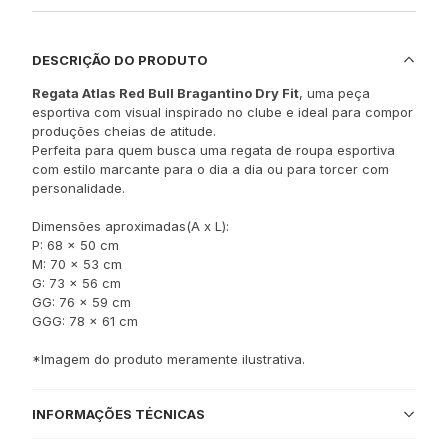
DESCRIÇÃO DO PRODUTO
Regata Atlas Red Bull Bragantino Dry Fit
, uma peça
esportiva com visual inspirado no clube e ideal para compor
produções cheias de atitude.
Perfeita para quem busca uma regata de
roupa esportiva
com estilo marcante para o dia a dia ou para torcer com
personalidade.
Dimensões aproximadas(A x L):
P: 68 x 50 cm
M: 70 x 53 cm
G: 73 x 56 cm
GG: 76 x 59 cm
GGG: 78 x 61 cm
*Imagem do produto meramente ilustrativa.
INFORMAÇÕES TÉCNICAS