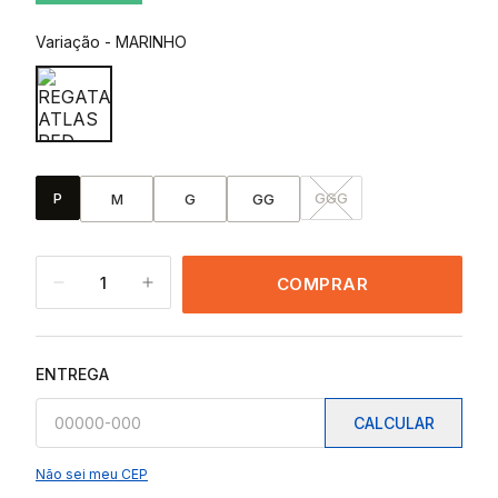
Variação
-
MARINHO
P
GGG
M
G
GG
1
COMPRAR
ENTREGA
CALCULAR
Não sei meu CEP