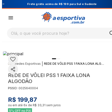
Cupom PRIMEIRA10 para 10% OFF na 1ª compra
Olá, o que você procura hoje?
|
|
Redes Esportivas
REDE DE VÔLEI PSS 1 FAIXA LONA ALGODÃO
REDE DE VÔLEI PSS 1 FAIXA LONA
ALGODÃO
PSS
ID:
0025640004
R$ 199,87
ou em até
6
x de
R$ 33,31
sem juros
5% OFF no PIX