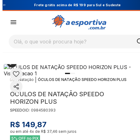
Cupom PRIMEIRA10 para 10% OFF na 1ª compra
Olá, o que você procura hoje?
|
|
Natação
ÓCULOS DE NATAÇÃO SPEEDO HORIZON PLUS
ÓCULOS DE NATAÇÃO SPEEDO
HORIZON PLUS
SPEEDO
ID:
0984580393
R$ 149,87
ou em até
4
x de
R$ 37,46
sem juros
5% OFF no PIX