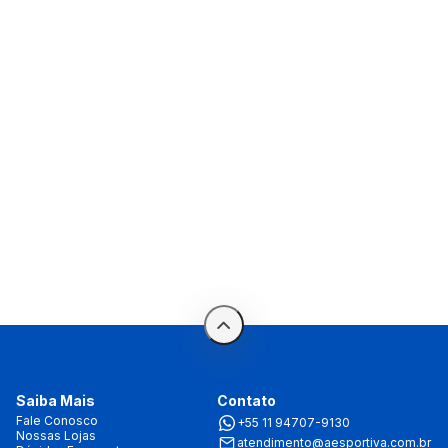
Saiba Mais
Contato
Fale Conosco
+55 11 94707-9130
Nossas Lojas
atendimento@aesportiva.com.br