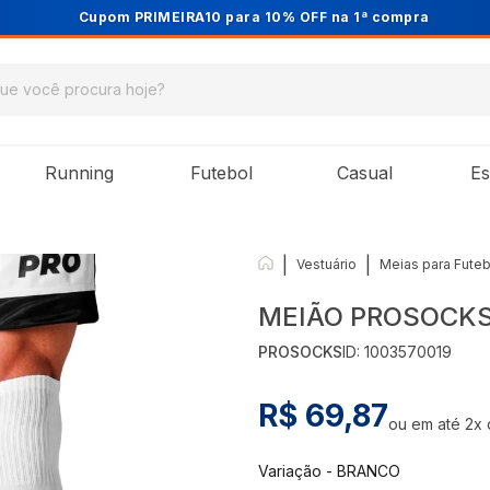
Cupom PRIMEIRA10 para 10% OFF na 1ª compra
Running
Futebol
Casual
Es
|
|
Vestuário
Meias para Futeb
MEIÃO PROSOCK
PROSOCKS
ID:
1003570019
R$ 69,87
ou em até
2
x
Variação
-
BRANCO