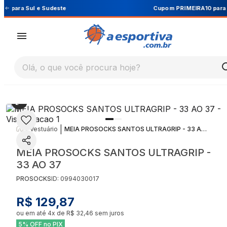
Cupom PRIMEIRA10 para 10% OFF na 1ª compra
Olá, o que você procura hoje?
|
|
Vestuário
MEIA PROSOCKS SANTOS ULTRAGRIP - 33 AO 37
MEIA PROSOCKS SANTOS ULTRAGRIP -
33 AO 37
PROSOCKS
ID:
0994030017
R$ 129,87
ou em até
4
x de
R$ 32,46
sem juros
5% OFF no PIX