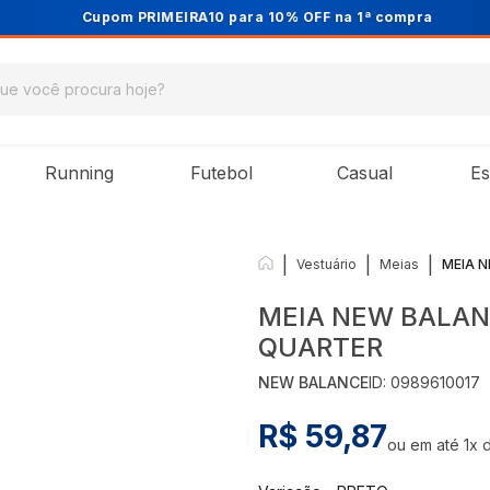
Cupom PRIMEIRA10 para 10% OFF na 1ª compra
Running
Futebol
Casual
Es
|
|
|
Vestuário
Meias
MEIA 
MEIA NEW BALA
QUARTER
NEW BALANCE
ID:
0989610017
R$ 59,87
ou em até
1
x 