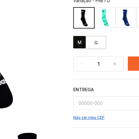
Variação
-
PRETO
M
G
1
ENTREGA
Não sei meu CEP