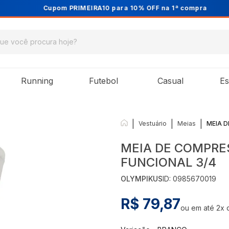
Cupom PRIMEIRA10 para 10% OFF na 1ª compra
Running
Futebol
Casual
Es
|
|
|
Vestuário
Meias
MEIA 
MEIA DE COMPRE
FUNCIONAL 3/4
OLYMPIKUS
ID:
0985670019
R$ 79,87
ou em até
2
x