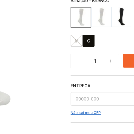
Variação
-
BRANCO
M
G
1
ENTREGA
Não sei meu CEP