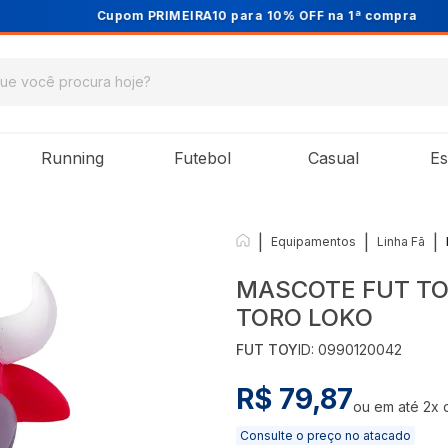
Cupom PRIMEIRA10 para 10% OFF na 1ª compra
Running
Futebol
Casual
Es
|
|
|
Equipamentos
Linha Fã
MASCOTE FUT TO
TORO LOKO
FUT TOY
ID:
0990120042
R$ 79,87
ou em até
2
x
Consulte o preço no atacado