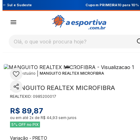
Cupom PRIMEIRA10 para 10% OFF na 1ª compra
Olá, o que você procura hoje?
|
|
Vestuário
MANGUITO REALTEX MICROFIBRA
MANGUITO REALTEX MICROFIBRA
REALTEX
ID:
0985200017
R$ 89,87
ou em até
2
x de
R$ 44,93
sem juros
5% OFF no PIX
Variação
-
PRETO