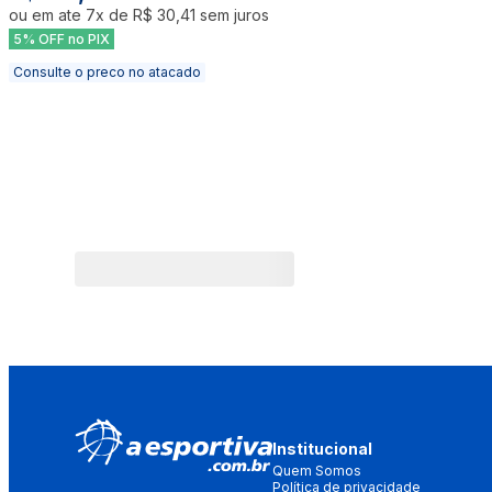
ou em ate
7
x de
R$ 30,41
sem juros
5% OFF no PIX
Consulte o preco no atacado
Institucional
Quem Somos
Política de privacidade