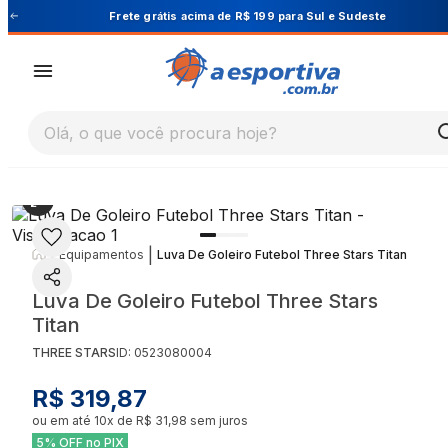
Cupom PRIMEIRA10 para 10% OFF na 1ª compra
Olá, o que você procura hoje?
|
|
Equipamentos
Luva De Goleiro Futebol Three Stars Titan
Luva De Goleiro Futebol Three Stars
Titan
THREE STARS
ID:
0523080004
R$ 319,87
ou em até
10
x de
R$ 31,98
sem juros
5% OFF no PIX