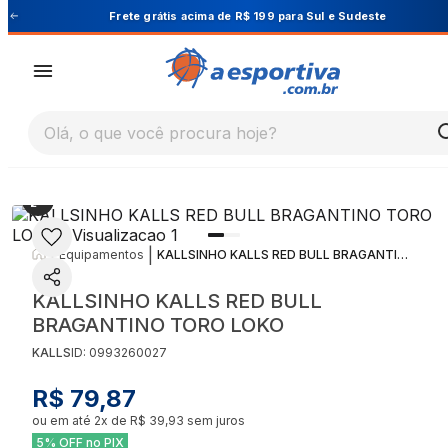
Sudeste
Cupom PRIMEIRA10 para 10% OFF na 1ª 
Olá, o que você procura hoje?
|
|
Equipamentos
KALLSINHO KALLS RED BULL BRAGANTINO TORO LOKO
KALLSINHO KALLS RED BULL
BRAGANTINO TORO LOKO
KALLS
ID:
0993260027
R$ 79,87
ou em até
2
x de
R$ 39,93
sem juros
5% OFF no PIX