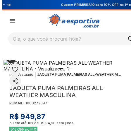
Cupom PRIMEIRA10 para 10% OFF na 1ª compra
Olá, o que você procura hoje?
|
|
Vestuário
JAQUETA PUMA PALMEIRAS ALL-WEATHER MASCULINA
JAQUETA PUMA PALMEIRAS ALL-
WEATHER MASCULINA
PUMA
ID:
1000272097
R$ 949,87
ou em até
10
x de
R$ 94,98
sem juros
5% OFF no PIX