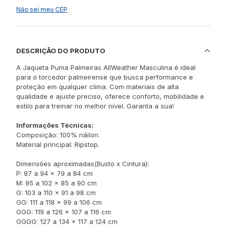
Não sei meu CEP
DESCRIÇÃO DO PRODUTO
A Jaqueta Puma Palmeiras AllWeather Masculina é ideal
para o torcedor palmeirense que busca performance e
proteção em qualquer clima. Com materiais de alta
qualidade e ajuste preciso, oferece conforto, mobilidade e
estilo para treinar no melhor nível. Garanta a sua!
Informações Técnicas:
Composição: 100% náilon.
Material principal: Ripstop.
Dimensões aproximadas(Busto x Cintura):
P: 87 a 94 x 79 a 84 cm
M: 95 a 102 x 85 a 90 cm
G: 103 a 110 x 91 a 98 cm
GG: 111 a 118 x 99 a 106 cm
GGG: 119 a 126 x 107 a 116 cm
GGGG: 127 a 134 x 117 a 124 cm