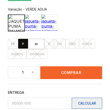
Variação
-
VERDE AGUA
PP
P
G
GG
GGG
GGGG
M
GGGGG
GGGGGG
1
COMPRAR
ENTREGA
CALCULAR