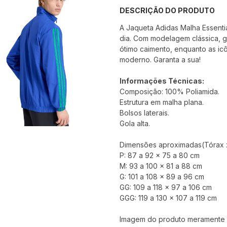
DESCRIÇÃO DO PRODUTO
A Jaqueta Adidas Malha Essentia
dia. Com modelagem clássica, g
ótimo caimento, enquanto as icô
moderno. Garanta a sua!
Informações Técnicas:
Composição: 100% Poliamida.
Estrutura em malha plana.
Bolsos laterais.
Gola alta.
Dimensões aproximadas(Tórax x
P: 87 a 92 x 75 a 80 cm
M: 93 a 100 x 81 a 88 cm
G: 101 a 108 x 89 a 96 cm
GG: 109 a 118 x 97 a 106 cm
GGG: 119 a 130 x 107 a 119 cm
Imagem do produto meramente il