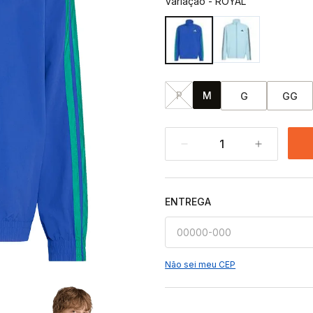
Variação
-
ROYAL
P
M
G
GG
1
ENTREGA
Não sei meu CEP