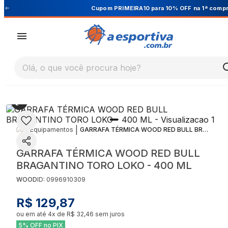
Cupom PRIMEIRA10 para 10% OFF na 1ª compra
Olá, o que você procura hoje?
|
|
Equipamentos
GARRAFA TÉRMICA WOOD RED BULL BRAGANTINO TORO LOKO - 400 ML
GARRAFA TÉRMICA WOOD RED BULL
BRAGANTINO TORO LOKO - 400 ML
WOOD
ID:
0996910309
R$ 129,87
ou em até
4
x de
R$ 32,46
sem juros
5% OFF no PIX