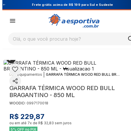
Sudeste
Cupom PRIMEIRA10 para 10% OFF na 1ª 
Olá, o que você procura hoje?
|
|
Equipamentos
GARRAFA TÉRMICA WOOD RED BULL BRAGANTINO - 850 ML
GARRAFA TÉRMICA WOOD RED BULL
BRAGANTINO - 850 ML
WOOD
ID:
0997170018
R$ 229,87
ou em até
7
x de
R$ 32,83
sem juros
5% OFF no PIX