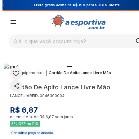
Sudeste
Cupom PRIMEIRA10 para 10% OFF na 1ª 
Olá, o que você procura hoje?
|
|
Equipamentos
Cordão De Apito Lance Livre Mão
Cordão De Apito Lance Livre Mão
LANCE LIVRE
ID:
0046300004
R$ 6,87
ou em até
1
x de
R$ 6,87
sem juros
5% OFF no PIX
Consulte o preço no atacado