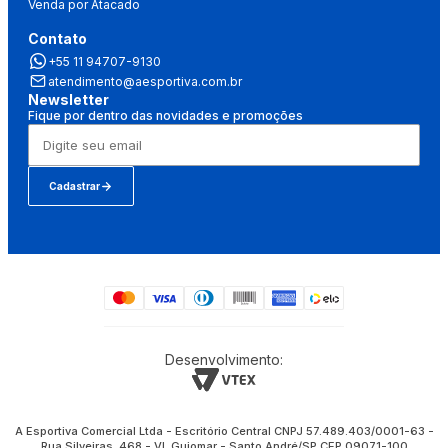
Venda por Atacado
Contato
+55 11 94707-9130
atendimento@aesportiva.com.br
Newsletter
Fique por dentro das novidades e promoções
Cadastrar
Desenvolvimento:
A Esportiva Comercial Ltda - Escritório Central CNPJ 57.489.403/0001-63 -
Rua Silveiras, 468 - Vl. Guiomar - Santo André/SP CEP 09071-100