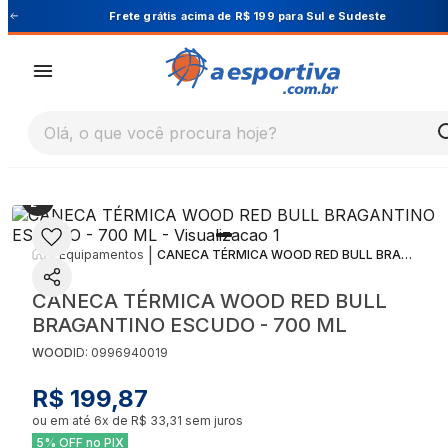
Sudeste
Cupom PRIMEIRA10 para 10% OFF na 1ª 
Olá, o que você procura hoje?
|
|
Equipamentos
CANECA TÉRMICA WOOD RED BULL BRAGANTINO ESCUDO - 700 ML
CANECA TÉRMICA WOOD RED BULL
BRAGANTINO ESCUDO - 700 ML
WOOD
ID:
0996940019
R$ 199,87
ou em até
6
x de
R$ 33,31
sem juros
5% OFF no PIX