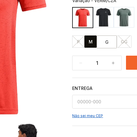
Variação
-
VERM/CZA
P
M
GG
G
1
ENTREGA
Não sei meu CEP