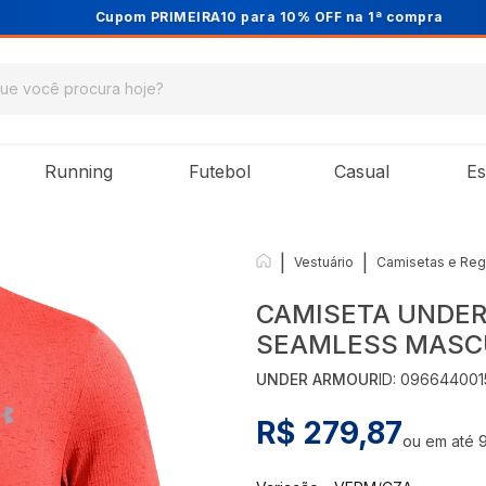
Cupom PRIMEIRA10 para 10% OFF na 1ª compra
Running
Futebol
Casual
Es
|
|
Vestuário
Camisetas e Reg
CAMISETA UNDER
SEAMLESS MASC
UNDER ARMOUR
ID:
096644001
R$ 279,87
ou em até