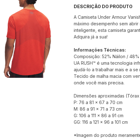
DESCRIÇÃO DO PRODUTO
A Camiseta Under Armour Vanis
máximo desempenho sem abrir m
inteligente, esta camiseta gara
Adquira já a sua!
Informações Técnicas:
Composição: 52% Náilon / 48% P
UA RUSH™ é uma tecnologia infr
ajudá-lo a trabalhar mais e a se
Tecido de malha macia com vent
onde você mais precisa.
Dimensões aproximadas (Tórax x
P: 76 a 81 x 67 a 70 cm
M: 86 a 91 x 71 a 73 cm
G: 106 a 111 x 86 a 91 cm
GG: 116 a 121 x 96 a 101 cm
*Imagem do produto meramente i