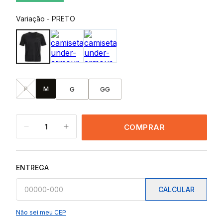
Variação
-
PRETO
P
M
G
GG
1
COMPRAR
ENTREGA
CALCULAR
Não sei meu CEP