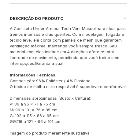
DESCRIÇÃO DO PRODUTO
A Camiseta Under Armour Tech Vent Masculina é ideal para
treinos intensos e dias quentes. Com modelagem folgada e
tecido leve, ela conta com painéis de mesh que garantem
ventilação máxima, mantendo você sempre fresco. Seu
material com elasticidade em 4 direções oferece total
liberdade de movimento, permitindo que você treine sem
interrupções.Garanta a sua!
Informações Técnicas:
Composição: 96% Poliéster / 4% Elastano.
O tecido de malha ultra respirável é superleve e confortável.
Dimensões aproximadas (Busto x Cintura):
P: 86 a 95 x 71 a 75 cm
M: 96 a 101 x 76 a 85 cm
G: 102 a 115 x 86 a 95 cm
GG:116 a 121 x 96 a 101 cm
Imagem do produto meramente ilustrativa.