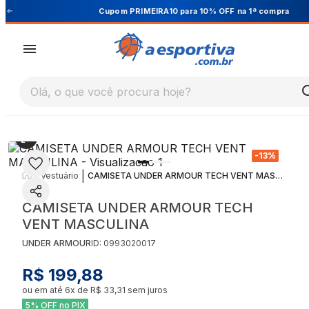
Cupom PRIMEIRA10 para 10% OFF na 1ª compra
Olá, o que você procura hoje?
-
13
%
|
|
Vestuário
CAMISETA UNDER ARMOUR TECH VENT MASCULINA
CAMISETA UNDER ARMOUR TECH
VENT MASCULINA
UNDER ARMOUR
ID:
0993020017
R$ 199,88
ou em até
6
x de
R$ 33,31
sem juros
5% OFF no PIX