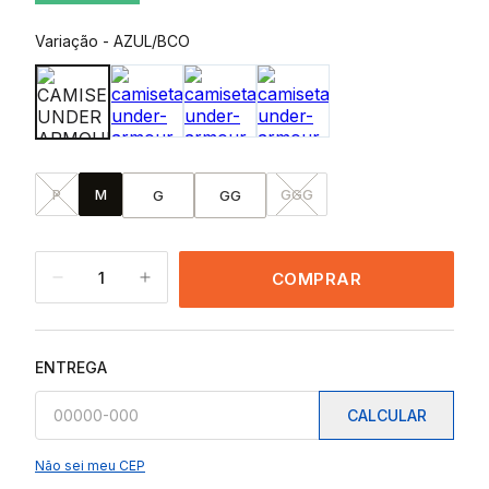
Variação
-
AZUL/BCO
P
M
GGG
G
GG
1
COMPRAR
ENTREGA
CALCULAR
Não sei meu CEP