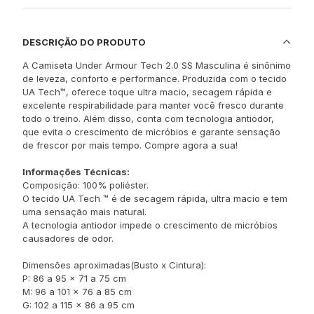
DESCRIÇÃO DO PRODUTO
A Camiseta Under Armour Tech 2.0 SS Masculina é sinônimo
de leveza, conforto e performance. Produzida com o tecido
UA Tech™, oferece toque ultra macio, secagem rápida e
excelente respirabilidade para manter você fresco durante
todo o treino. Além disso, conta com tecnologia antiodor,
que evita o crescimento de micróbios e garante sensação
de frescor por mais tempo. Compre agora a sua!
Informações Técnicas:
Composição: 100% poliéster.
O tecido UA Tech ™ é de secagem rápida, ultra macio e tem
uma sensação mais natural.
A tecnologia antiodor impede o crescimento de micróbios
causadores de odor.
Dimensões aproximadas(Busto x Cintura):
P: 86 a 95 x 71 a 75 cm
M: 96 a 101 x 76 a 85 cm
G: 102 a 115 x 86 a 95 cm