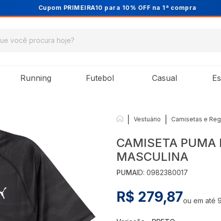
Cupom PRIMEIRA10 para 10% OFF na 1ª compra
Running
Futebol
Casual
Es
|
|
Vestuário
Camisetas e Reg
CAMISETA PUMA 
MASCULINA
PUMA
ID:
0982380017
R$ 279,87
ou em até