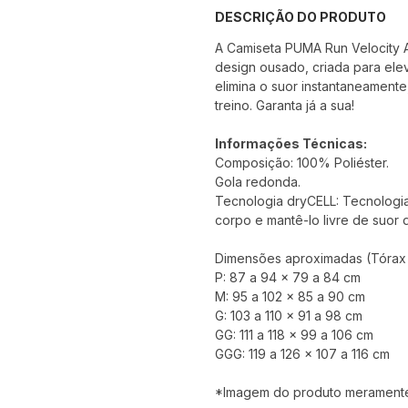
DESCRIÇÃO DO PRODUTO
A Camiseta PUMA Run Velocity A
design ousado, criada para elev
elimina o suor instantaneament
treino. Garanta já a sua!
Informações Técnicas:
Composição: 100% Poliéster.
Gola redonda.
Tecnologia dryCELL: Tecnologi
corpo e mantê-lo livre de suor 
Dimensões aproximadas (Tórax x
P: 87 a 94 x 79 a 84 cm
M: 95 a 102 x 85 a 90 cm
G: 103 a 110 x 91 a 98 cm
GG: 111 a 118 x 99 a 106 cm
GGG: 119 a 126 x 107 a 116 cm
*Imagem do produto meramente i