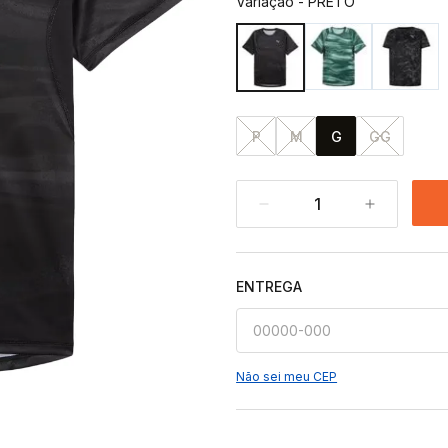
Variação
-
PRETO
P
M
G
GG
1
ENTREGA
Não sei meu CEP