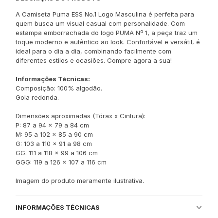
A Camiseta Puma ESS No.1 Logo Masculina é perfeita para
quem busca um visual casual com personalidade. Com
estampa emborrachada do logo PUMA Nº 1, a peça traz um
toque moderno e autêntico ao look. Confortável e versátil, é
ideal para o dia a dia, combinando facilmente com
diferentes estilos e ocasiões. Compre agora a sua!
Informações Técnicas:
Composição: 100% algodão.
Gola redonda.
Dimensões aproximadas (Tórax x Cintura):
P: 87 a 94 x 79 a 84 cm
M: 95 a 102 x 85 a 90 cm
G: 103 a 110 x 91 a 98 cm
GG: 111 a 118 x 99 a 106 cm
GGG: 119 a 126 x 107 a 116 cm
Imagem do produto meramente ilustrativa.
INFORMAÇÕES TÉCNICAS