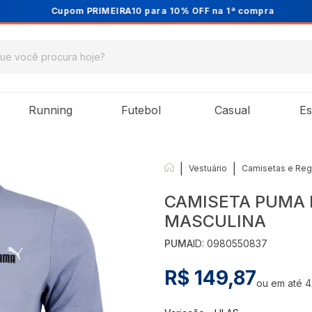
Cupom PRIMEIRA10 para 10% OFF na 1ª compra
Running
Futebol
Casual
Es
|
|
Vestuário
Camisetas e Reg
CAMISETA PUMA E
MASCULINA
PUMA
ID:
0980550837
R$ 149,87
ou em até
4