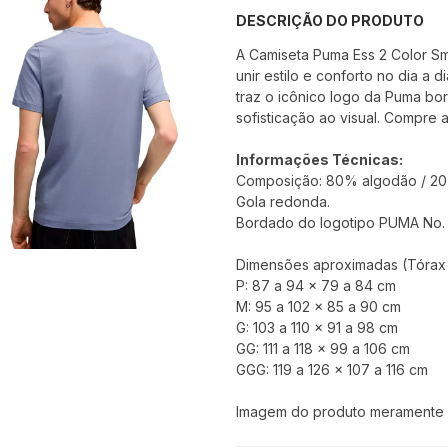
DESCRIÇÃO DO PRODUTO
A Camiseta Puma Ess 2 Color Sm
unir estilo e conforto no dia a 
traz o icônico logo da Puma b
sofisticação ao visual. Compre a
Informações Técnicas:
Composição: 80% algodão / 20%
Gola redonda.
Bordado do logotipo PUMA No. 
Dimensões aproximadas (Tórax x
P: 87 a 94 x 79 a 84 cm
M: 95 a 102 x 85 a 90 cm
G: 103 a 110 x 91 a 98 cm
GG: 111 a 118 x 99 a 106 cm
GGG: 119 a 126 x 107 a 116 cm
Imagem do produto meramente il