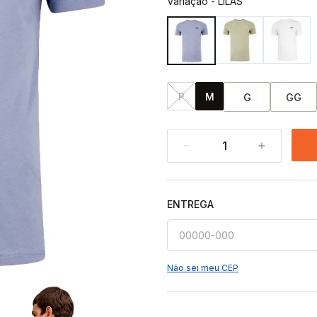
Variação
-
LILAS
P
M
G
GG
1
ENTREGA
Não sei meu CEP