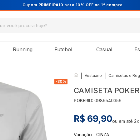
Cupom PRIMEIRA10 para 10% OFF na 1ª compra
Running
Futebol
Casual
Es
|
|
Vestuário
Camisetas e Reg
-
30
%
CAMISETA POKER
POKER
ID:
0989540356
R$ 69,90
ou em até
2
x
Variação
-
CINZA