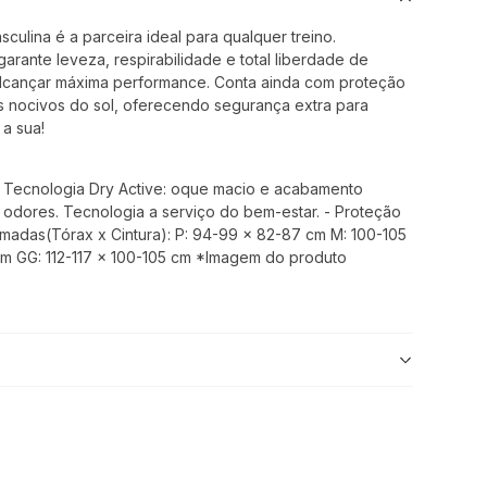
ulina é a parceira ideal para qualquer treino.
 garante leveza, respirabilidade e total liberdade de
lcançar máxima performance. Conta ainda com proteção
s nocivos do sol, oferecendo segurança extra para
 a sua!
- Tecnologia Dry Active: oque macio e acabamento
e odores. Tecnologia a serviço do bem-estar. - Proteção
madas(Tórax x Cintura): P: 94-99 x 82-87 cm M: 100-105
cm GG: 112-117 x 100-105 cm *Imagem do produto