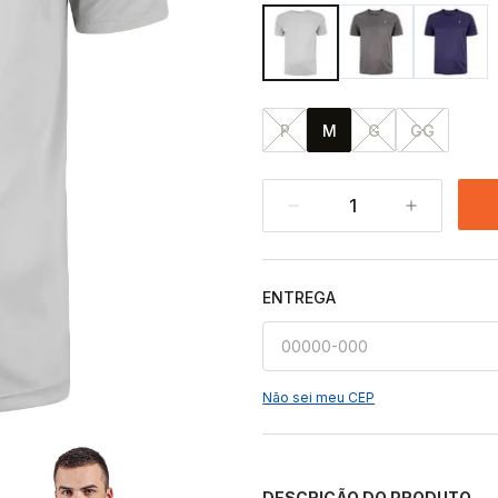
P
M
G
GG
1
ENTREGA
Não sei meu CEP
DESCRIÇÃO DO PRODUTO