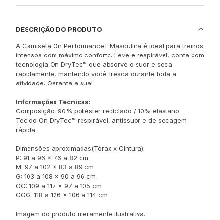
DESCRIÇÃO DO PRODUTO
A Camiseta On PerformanceT Masculina é ideal para treinos
intensos com máximo conforto. Leve e respirável, conta com
tecnologia On DryTec™ que absorve o suor e seca
rapidamente, mantendo você fresca durante toda a
atividade. Garanta a sua!
Informações Técnicas:
Composição: 90% poliéster reciclado / 10% elastano.
Tecido On DryTec™ respirável, antissuor e de secagem
rápida.
Dimensões aproximadas(Tórax x Cintura):
P: 91 a 96 x 76 a 82 cm
M: 97 a 102 x 83 a 89 cm
G: 103 a 108 x 90 a 96 cm
GG: 109 a 117 x 97 a 105 cm
GGG: 118 a 126 x 106 a 114 cm
Imagem do produto meramente ilustrativa.