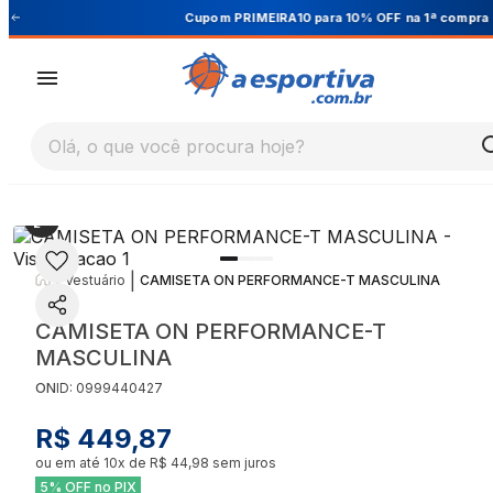
Cupom PRIMEIRA10 para 10% OFF na 1ª compra
Olá, o que você procura hoje?
|
|
Vestuário
CAMISETA ON PERFORMANCE-T MASCULINA
CAMISETA ON PERFORMANCE-T
MASCULINA
ON
ID:
0999440427
R$ 449,87
ou em até
10
x de
R$ 44,98
sem juros
5% OFF no PIX