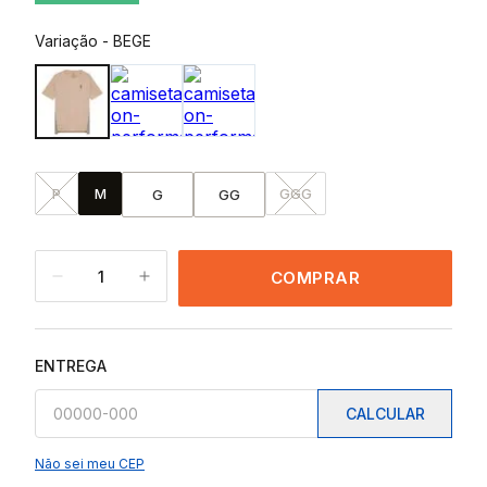
Variação
-
BEGE
P
M
GGG
G
GG
1
COMPRAR
ENTREGA
CALCULAR
Não sei meu CEP