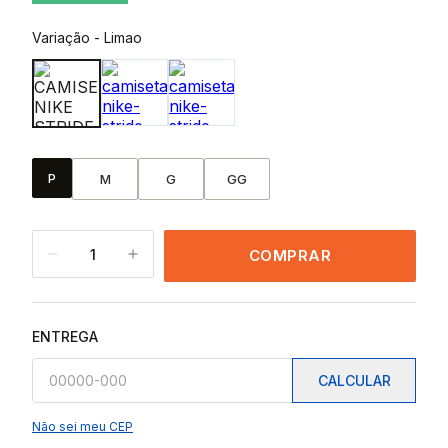
Variação
-
Limao
P
M
G
GG
1
COMPRAR
ENTREGA
CALCULAR
Não sei meu CEP