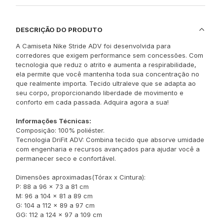
DESCRIÇÃO DO PRODUTO
A Camiseta Nike Stride ADV foi desenvolvida para
corredores que exigem performance sem concessões. Com
tecnologia que reduz o atrito e aumenta a respirabilidade,
ela permite que você mantenha toda sua concentração no
que realmente importa. Tecido ultraleve que se adapta ao
seu corpo, proporcionando liberdade de movimento e
conforto em cada passada. Adquira agora a sua!
Informações Técnicas:
Composição: 100% poliéster.
Tecnologia DriFit ADV: Combina tecido que absorve umidade
com engenharia e recursos avançados para ajudar você a
permanecer seco e confortável.
Dimensões aproximadas(Tórax x Cintura):
P: 88 a 96 x 73 a 81 cm
M: 96 a 104 x 81 a 89 cm
G: 104 a 112 x 89 a 97 cm
GG: 112 a 124 x 97 a 109 cm