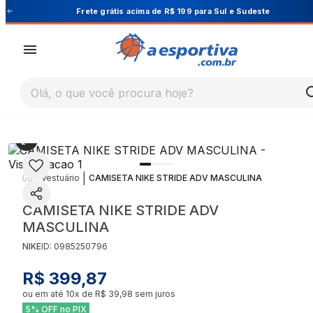
Cupom PRIMEIRA10 para 10% OFF na 1ª compra
Olá, o que você procura hoje?
|
|
Vestuário
CAMISETA NIKE STRIDE ADV MASCULINA
CAMISETA NIKE STRIDE ADV
MASCULINA
NIKE
ID:
0985250796
R$ 399,87
ou em até
10
x de
R$ 39,98
sem juros
5% OFF no PIX