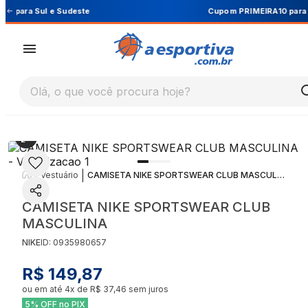
Cupom PRIMEIRA10 para 10% OFF na 1ª compra
Olá, o que você procura hoje?
|
|
Vestuário
CAMISETA NIKE SPORTSWEAR CLUB MASCULINA
CAMISETA NIKE SPORTSWEAR CLUB
MASCULINA
NIKE
ID:
0935980657
R$ 149,87
ou em até
4
x de
R$ 37,46
sem juros
5% OFF no PIX