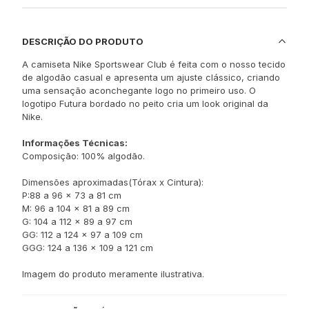
DESCRIÇÃO DO PRODUTO
A camiseta Nike Sportswear Club é feita com o nosso tecido
de algodão casual e apresenta um ajuste clássico, criando
uma sensação aconchegante logo no primeiro uso. O
logotipo Futura bordado no peito cria um look original da
Nike.
Informações Técnicas:
Composição: 100% algodão.
Dimensões aproximadas(Tórax x Cintura):
P:88 a 96 x 73 a 81 cm
M: 96 a 104 x 81 a 89 cm
G: 104 a 112 x 89 a 97 cm
GG: 112 a 124 x 97 a 109 cm
GGG: 124 a 136 x 109 a 121 cm
Imagem do produto meramente ilustrativa.