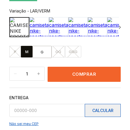
Variação
-
LAR/VERM
P
M
GG
GGG
G
1
COMPRAR
ENTREGA
CALCULAR
Não sei meu CEP