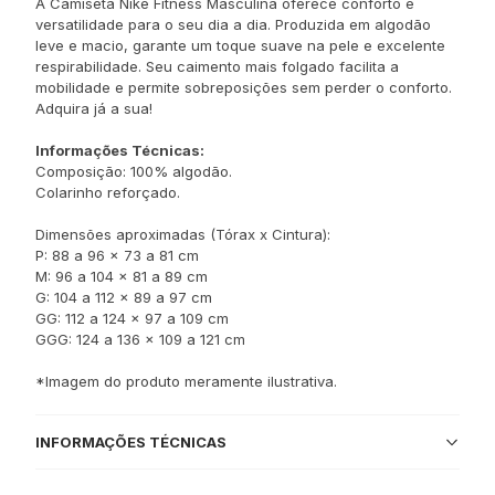
A Camiseta Nike Fitness Masculina oferece conforto e
versatilidade para o seu dia a dia. Produzida em algodão
leve e macio, garante um toque suave na pele e excelente
respirabilidade. Seu caimento mais folgado facilita a
mobilidade e permite sobreposições sem perder o conforto.
Adquira já a sua!
Informações Técnicas:
Composição: 100% algodão.
Colarinho reforçado.
Dimensões aproximadas (Tórax x Cintura):
P: 88 a 96 x 73 a 81 cm
M: 96 a 104 x 81 a 89 cm
G: 104 a 112 x 89 a 97 cm
GG: 112 a 124 x 97 a 109 cm
GGG: 124 a 136 x 109 a 121 cm
*Imagem do produto meramente ilustrativa.
INFORMAÇÕES TÉCNICAS