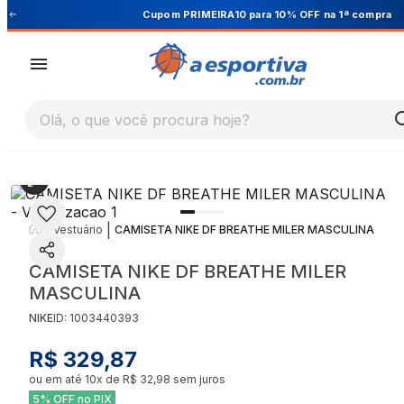
Cupom PRIMEIRA10 para 10% OFF na 1ª compra
Olá, o que você procura hoje?
|
|
Vestuário
CAMISETA NIKE DF BREATHE MILER MASCULINA
CAMISETA NIKE DF BREATHE MILER
MASCULINA
NIKE
ID:
1003440393
R$ 329,87
ou em até
10
x de
R$ 32,98
sem juros
5% OFF no PIX