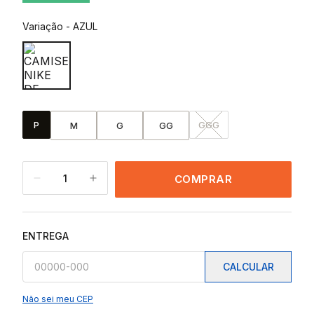
Variação
-
AZUL
P
GGG
M
G
GG
1
COMPRAR
ENTREGA
CALCULAR
Não sei meu CEP