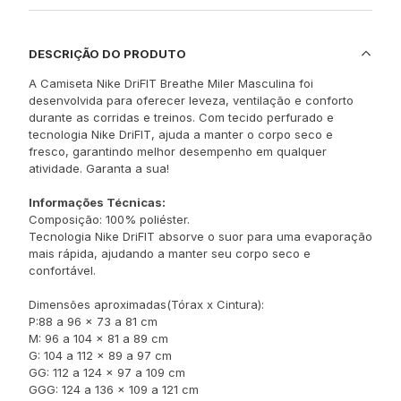
DESCRIÇÃO DO PRODUTO
A Camiseta Nike DriFIT Breathe Miler Masculina foi
desenvolvida para oferecer leveza, ventilação e conforto
durante as corridas e treinos. Com tecido perfurado e
tecnologia Nike DriFIT, ajuda a manter o corpo seco e
fresco, garantindo melhor desempenho em qualquer
atividade. Garanta a sua!
Informações Técnicas:
Composição: 100% poliéster.
Tecnologia Nike DriFIT absorve o suor para uma evaporação
mais rápida, ajudando a manter seu corpo seco e
confortável.
Dimensões aproximadas(Tórax x Cintura):
P:88 a 96 x 73 a 81 cm
M: 96 a 104 x 81 a 89 cm
G: 104 a 112 x 89 a 97 cm
GG: 112 a 124 x 97 a 109 cm
GGG: 124 a 136 x 109 a 121 cm