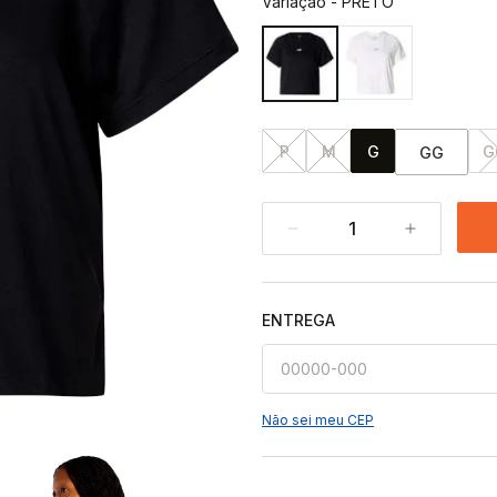
Variação
-
PRETO
P
M
G
G
GG
1
ENTREGA
Não sei meu CEP