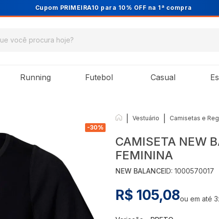
Cupom PRIMEIRA10 para 10% OFF na 1ª compra
Running
Futebol
Casual
Es
|
|
Vestuário
Camisetas e Reg
-
30
%
CAMISETA NEW B
FEMININA
NEW BALANCE
ID:
1000570017
R$ 105,08
ou em até
3