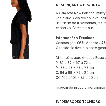
DESCRIÇÃO DO PRODUTO
A Camiseta New Balance Infinity
uso diário. Com tecido leve, ca
liberdade de movimentos, é a e
esportivo. Garanta a sua!
Informações Técnicas:
Composição: 96% Viscose / 4% 
O tecido flexível e o corte ga
Dimensões aproximadas(Busto x 
P: 82 a 87 x 67 a 72 cm
M: 88 a 93 x 73 a 78 cm
G: 94 a 99 x 79 a 84 cm
GG: 100 a 105 x 85 a 90 cm
Imagem do produto meramente il
INFORMAÇÕES TÉCNICAS