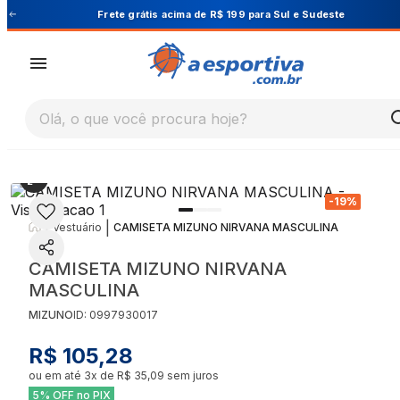
este
Cupom PRIMEIRA10 para 10% OFF na 1ª co
Olá, o que você procura hoje?
-
19
%
|
|
Vestuário
CAMISETA MIZUNO NIRVANA MASCULINA
CAMISETA MIZUNO NIRVANA
MASCULINA
MIZUNO
ID:
0997930017
R$ 105,28
ou em até
3
x de
R$ 35,09
sem juros
5% OFF no PIX