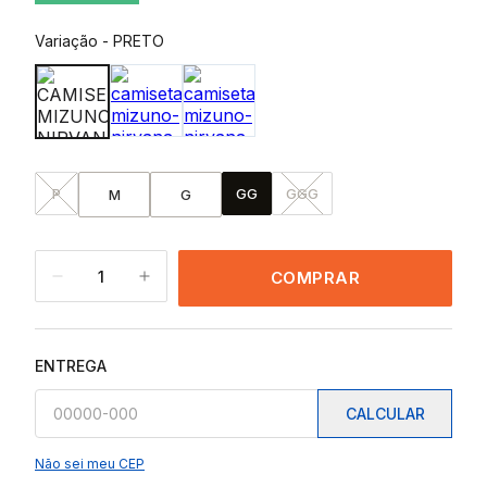
Variação
-
PRETO
P
GG
GGG
M
G
1
COMPRAR
ENTREGA
CALCULAR
Não sei meu CEP