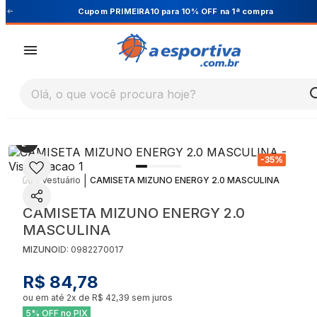
Cupom PRIMEIRA10 para 10% OFF na 1ª compra
Olá, o que você procura hoje?
-
35
%
|
|
Vestuário
CAMISETA MIZUNO ENERGY 2.0 MASCULINA
CAMISETA MIZUNO ENERGY 2.0
MASCULINA
MIZUNO
ID:
0982270017
R$ 84,78
ou em até
2
x de
R$ 42,39
sem juros
5% OFF no PIX