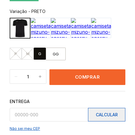
Variação
-
PRETO
P
M
G
GG
1
COMPRAR
ENTREGA
CALCULAR
Não sei meu CEP