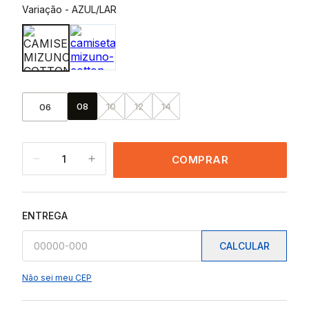
Variação
-
AZUL/LAR
08
10
12
14
06
1
COMPRAR
ENTREGA
CALCULAR
Não sei meu CEP