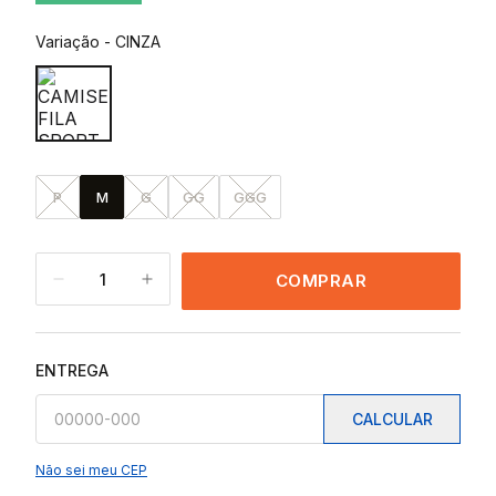
Variação
-
CINZA
P
M
G
GG
GGG
1
COMPRAR
ENTREGA
CALCULAR
Não sei meu CEP