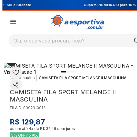
Cupom PRIMEIRA10 para 10% OFF na 1ª compra
Olá, o que você procura hoje?
|
|
Vestuário
CAMISETA FILA SPORT MELANGE II MASCULINA
CAMISETA FILA SPORT MELANGE II
MASCULINA
FILA
ID:
0992910012
R$ 129,87
ou em até
4
x de
R$ 32,46
sem juros
5% OFF no PIX