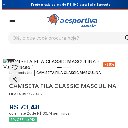
te
Cupom PRIMEIRA10 para 10% OFF na 1ª comp
Olá, o que você procura hoje?
-
26
%
|
|
Vestuário
CAMISETA FILA CLASSIC MASCULINA
CAMISETA FILA CLASSIC MASCULINA
FILA
ID:
0927220012
R$ 73,48
ou em até
2
x de
R$ 36,74
sem juros
5% OFF no PIX