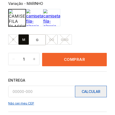
Variação
-
MARINHO
P
M
GG
GGG
G
1
COMPRAR
ENTREGA
CALCULAR
Não sei meu CEP