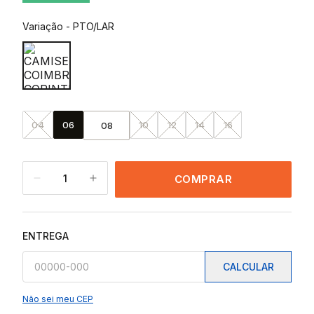
Variação
-
PTO/LAR
04
06
10
12
14
16
08
1
COMPRAR
ENTREGA
CALCULAR
Não sei meu CEP