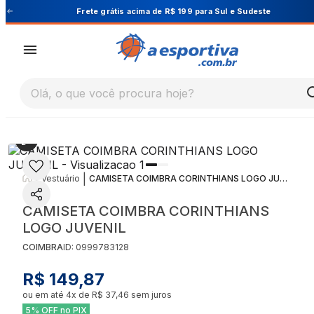
este
Cupom PRIMEIRA10 para 10% OFF na 1ª co
Olá, o que você procura hoje?
|
|
Vestuário
CAMISETA COIMBRA CORINTHIANS LOGO JUVENIL
CAMISETA COIMBRA CORINTHIANS
LOGO JUVENIL
COIMBRA
ID:
0999783128
R$ 149,87
ou em até
4
x de
R$ 37,46
sem juros
5% OFF no PIX