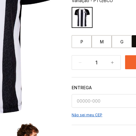
Variação
-
PTO/BCO
P
M
G
1
ENTREGA
Não sei meu CEP