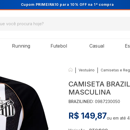
Cupom PRIMEIRA10 para 10% OFF na 1ª compra
Running
Futebol
Casual
Es
|
|
Vestuário
Camisetas e Reg
CAMISETA BRAZI
MASCULINA
BRAZILINE
ID:
0987230050
R$ 149,87
ou em até
4