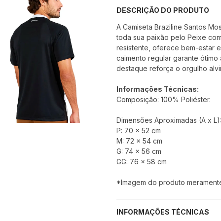
DESCRIÇÃO DO PRODUTO
A Camiseta Braziline Santos Mos
toda sua paixão pelo Peixe com 
resistente, oferece bem-estar 
caimento regular garante ótim
destaque reforça o orgulho alv
Informações Técnicas:
Composição: 100% Poliéster.
Dimensões Aproximadas (A x L)
P: 70 x 52 cm
M: 72 x 54 cm
G: 74 x 56 cm
GG: 76 x 58 cm
*Imagem do produto meramente i
INFORMAÇÕES TÉCNICAS