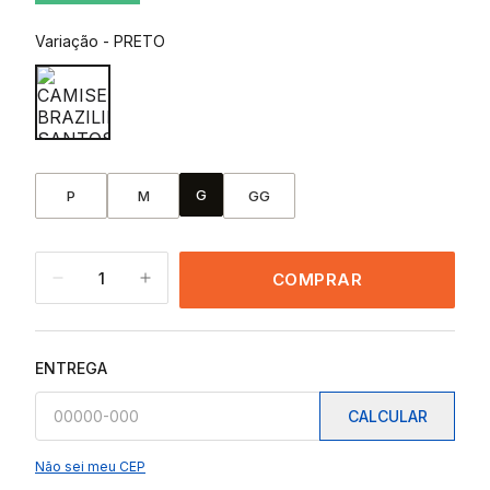
Variação
-
PRETO
G
P
M
GG
1
COMPRAR
ENTREGA
CALCULAR
Não sei meu CEP