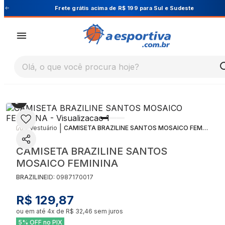
Cupom PRIMEIRA10 para 10% OFF na 1ª compra
Olá, o que você procura hoje?
|
|
Vestuário
CAMISETA BRAZILINE SANTOS MOSAICO FEMININA
CAMISETA BRAZILINE SANTOS
MOSAICO FEMININA
BRAZILINE
ID:
0987170017
R$ 129,87
ou em até
4
x de
R$ 32,46
sem juros
5% OFF no PIX