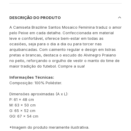
DESCRIÇÃO DO PRODUTO
A Camiseta Braziline Santos Mosaico Feminina traduz o amor
pelo Peixe em cada detalhe. Confeccionada em material
leve e confortável, oferece bem-estar em todas as
ocasiões, seja para o dia a dia ou para torcer nas
arquibancadas. Com caimento regular e design em listras
pretas e brancas, destaca o escudo do Alvinegro Praiano
no peito, reforçando o orgulho de vestir o manto do time de
maior tradição do futebol. Compre a sua!
Informações Técnicas:
Composição: 100% Poliéster.
Dimensões aproximadas (A x L):
P: 61 x 48 cm
M: 63 x 50 cm
G: 65 x 52 cm
GG: 67 x 54 cm
*Imagem do produto meramente ilustrativa.