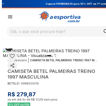
Cupom PRIMEIRA10 para 10% OFF na 1ª compra
Olá, o que você procura hoje?
|
|
Vestuário
CAMISETA BETEL PALMEIRAS TREINO 1997 MASCULINA
CAMISETA BETEL PALMEIRAS TREINO
1997 MASCULINA
BETEL
ID:
0988020019
R$ 279,87
ou em até
9
x de
R$ 31,09
sem juros
5% OFF no PIX