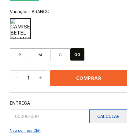
Variação
-
BRANCO
GG
P
M
G
1
COMPRAR
ENTREGA
CALCULAR
Não sei meu CEP