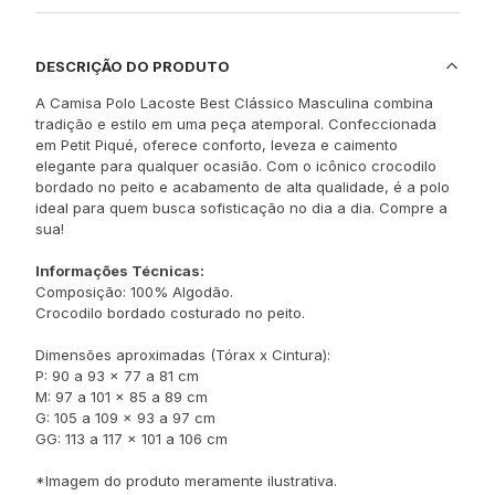
DESCRIÇÃO DO PRODUTO
A Camisa Polo Lacoste Best Clássico Masculina combina
tradição e estilo em uma peça atemporal. Confeccionada
em Petit Piqué, oferece conforto, leveza e caimento
elegante para qualquer ocasião. Com o icônico crocodilo
bordado no peito e acabamento de alta qualidade, é a polo
ideal para quem busca sofisticação no dia a dia. Compre a
sua!
Informações Técnicas:
Composição: 100% Algodão.
Crocodilo bordado costurado no peito.
Dimensões aproximadas (Tórax x Cintura):
P: 90 a 93 x 77 a 81 cm
M: 97 a 101 x 85 a 89 cm
G: 105 a 109 x 93 a 97 cm
GG: 113 a 117 x 101 a 106 cm
*Imagem do produto meramente ilustrativa.