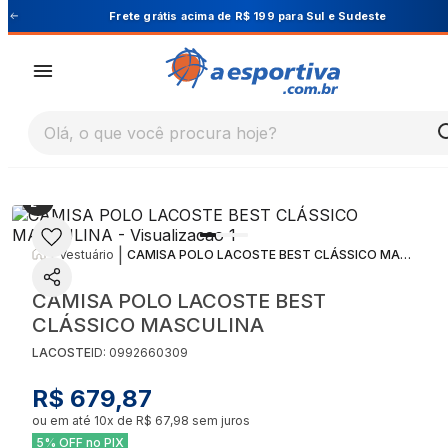
Cupom PRIMEIRA10 para 10% OFF na 1ª compra
Olá, o que você procura hoje?
|
|
Vestuário
CAMISA POLO LACOSTE BEST CLÁSSICO MASCULINA
CAMISA POLO LACOSTE BEST
CLÁSSICO MASCULINA
LACOSTE
ID:
0992660309
R$ 679,87
ou em até
10
x de
R$ 67,98
sem juros
5% OFF no PIX