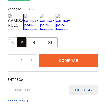
Variação
-
ROSA
P
M
G
GG
1
COMPRAR
ENTREGA
CALCULAR
Não sei meu CEP