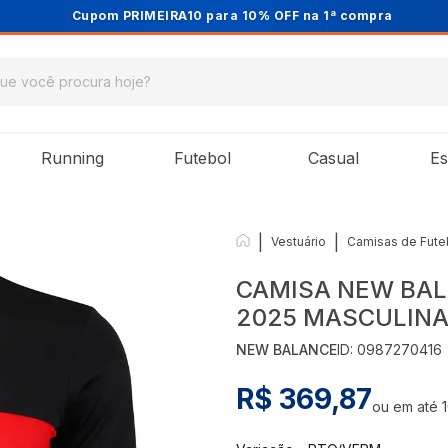
Cupom PRIMEIRA10 para 10% OFF na 1ª compra
Running
Futebol
Casual
Es
|
|
Vestuário
Camisas de Fute
CAMISA NEW BALA
2025 MASCULINA
NEW BALANCE
ID:
0987270416
R$ 369,87
ou em até