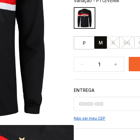
Variação
-
PTO/VERM
M
G
GG
P
1
ENTREGA
Não sei meu CEP