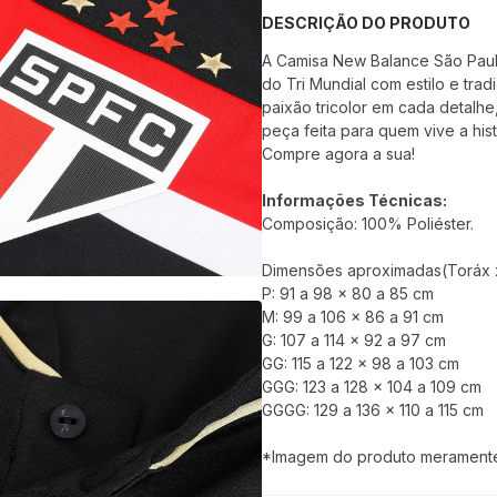
DESCRIÇÃO DO PRODUTO
A Camisa New Balance São Paulo
do Tri Mundial com estilo e tra
paixão tricolor em cada detalh
peça feita para quem vive a hi
Compre agora a sua!
Informações Técnicas:
Composição: 100% Poliéster.
Dimensões aproximadas(Toráx x
P: 91 a 98 x 80 a 85 cm
M: 99 a 106 x 86 a 91 cm
G: 107 a 114 x 92 a 97 cm
GG: 115 a 122 x 98 a 103 cm
GGG: 123 a 128 x 104 a 109 cm
GGGG: 129 a 136 x 110 a 115 cm
*Imagem do produto meramente i