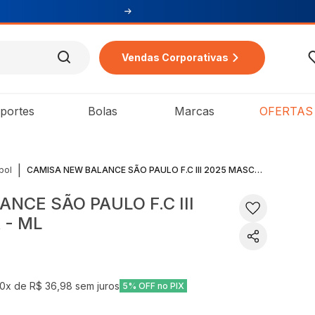
Vendas Corporativas
portes
Bolas
Marcas
OFERTAS
|
bol
CAMISA NEW BALANCE SÃO PAULO F.C III 2025 MASCULINA - ML
NCE SÃO PAULO F.C III
 - ML
10
x de
R$ 36,98
sem juros
5% OFF no PIX