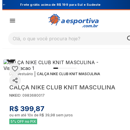
Frete grátis acima de R$ 199 para Sul e Sudeste
Olá, o que você procura hoje?
|
|
Vestuário
CALÇA NIKE CLUB KNIT MASCULINA
CALÇA NIKE CLUB KNIT MASCULINA
NIKE
ID:
0983680017
R$ 399,87
ou em até
10
x de
R$ 39,98
sem juros
5% OFF no PIX