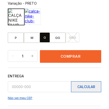
Variação
-
PRETO
G
GGG
P
M
GG
1
COMPRAR
ENTREGA
CALCULAR
Não sei meu CEP