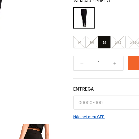
Variação
-
PRETO
P
M
G
GG
GG
1
ENTREGA
Não sei meu CEP