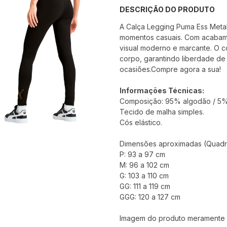
DESCRIÇÃO DO PRODUTO
A Calça Legging Puma Ess Metall
momentos casuais. Com acabame
visual moderno e marcante. O có
corpo, garantindo liberdade de
ocasiões.Compre agora a sua!
Informações Técnicas:
Composição: 95% algodão / 5%
Tecido de malha simples.
Cós elástico.
Dimensões aproximadas (Quadri
P: 93 a 97 cm
M: 96 a 102 cm
G: 103 a 110 cm
GG: 111 a 119 cm
GGG: 120 a 127 cm
Imagem do produto meramente il