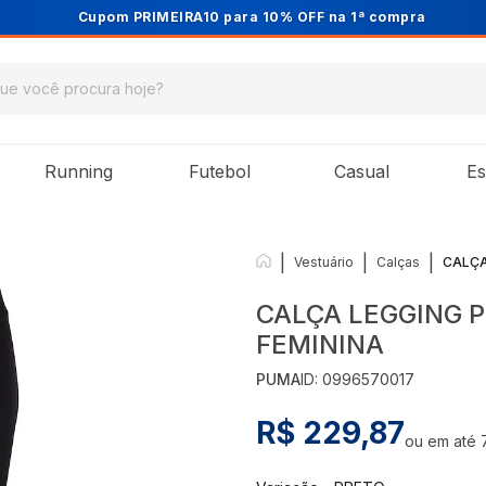
Cupom PRIMEIRA10 para 10% OFF na 1ª compra
Running
Futebol
Casual
Es
|
|
|
Vestuário
Calças
CALÇA
CALÇA LEGGING 
FEMININA
PUMA
ID:
0996570017
R$ 229,87
ou em até