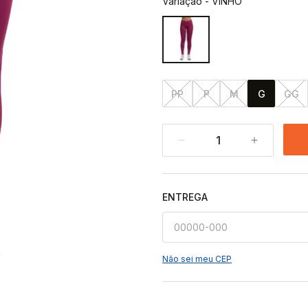
Variação
-
VINHO
PP
P
M
G
GG
1
ENTREGA
Não sei meu CEP