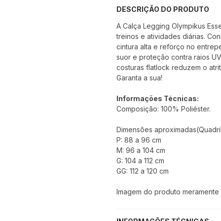
DESCRIÇÃO DO PRODUTO
A Calça Legging Olympikus Esse
treinos e atividades diárias. C
cintura alta e reforço no entre
suor e proteção contra raios U
costuras flatlock reduzem o atr
Garanta a sua!
Informações Técnicas:
Composição: 100% Poliéster.
Dimensões aproximadas(Quadril
P: 88 a 96 cm
M: 96 a 104 cm
G: 104 a 112 cm
GG: 112 a 120 cm
Imagem do produto meramente il