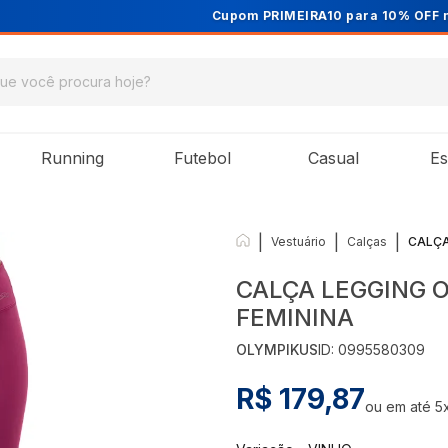
Cupom PRIMEIRA10 para 10% OFF na 1ª compra
Running
Futebol
Casual
Es
|
|
|
Vestuário
Calças
CALÇA
CALÇA LEGGING 
FEMININA
OLYMPIKUS
ID:
0995580309
R$ 179,87
ou em até
5