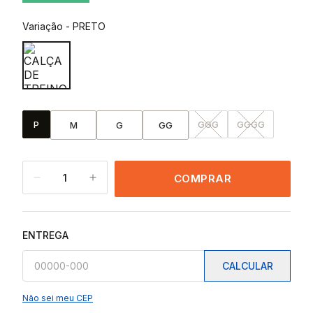
Variação
-
PRETO
P
GGG
GGGG
M
G
GG
1
COMPRAR
ENTREGA
CALCULAR
Não sei meu CEP