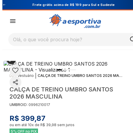
Cupom PRIMEIRA10 para 10% OFF na 1ª compra
Olá, o que você procura hoje?
|
|
Vestuário
CALÇA DE TREINO UMBRO SANTOS 2026 MASCULINA
CALÇA DE TREINO UMBRO SANTOS
2026 MASCULINA
UMBRO
ID:
0996210017
R$ 399,87
ou em até
10
x de
R$ 39,98
sem juros
5% OFF no PIX